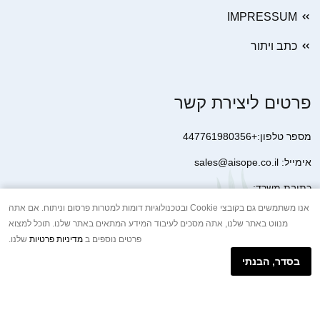
IMPRESSUM
כתב ויתור
פרטים ליצירת קשר
מספר טלפון:+447761980356
אימייל: sales@aisope.co.il
כתובת משרד:
41 Devonshire Street Ground Floor Office 1 London W1G 7AJ
אנו משתמשים גם בקובצי Cookie ובטכנולוגיות דומות למטרות פרסום וניתוח. אם אתה
מנווט באתר שלנו, אתה מסכים לעיבוד המידע המתאים באתר שלנו. תוכל למצוא
United Kingdom
פרטים נוספים ב
מדיניות פרטיות
שלנו.
+44 7410 2065017
בסדר, הבנתי
הודעת וואטסאפ באינטרנט