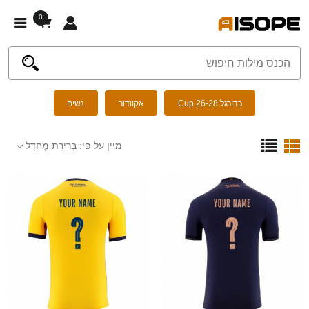
0
כדורגל Cup 26-28
אקוודור
נשים
מיין על פי:
בְּרִירַת מֶחדָל