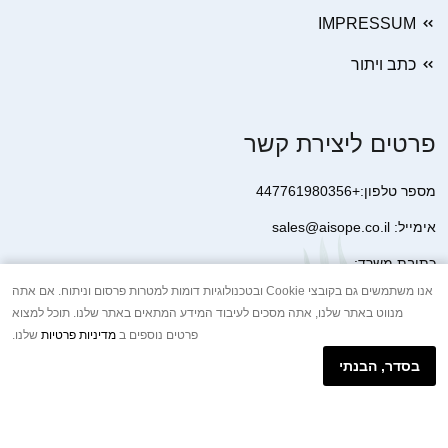
IMPRESSUM
כתב ויתור
פרטים ליצירת קשר
מספר טלפון:+447761980356
אימייל: sales@aisope.co.il
כתובת משרד:
41 Devonshire Street Ground Floor Office 1 London W1G 7AJ
אנו משתמשים גם בקובצי Cookie ובטכנולוגיות דומות למטרות פרסום וניתוח. אם אתה
מנווט באתר שלנו, אתה מסכים לעיבוד המידע המתאים באתר שלנו. תוכל למצוא
United Kingdom
פרטים נוספים ב
מדיניות פרטיות
שלנו.
+44 7410 2065017
בסדר, הבנתי
הודעת וואטסאפ באינטרנט