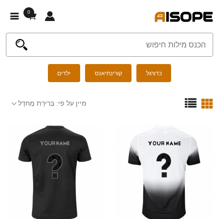
0
כדורגל
קורינתיאנס
ילדים
מיין על פי:
בְּרִירַת מֶחדָל