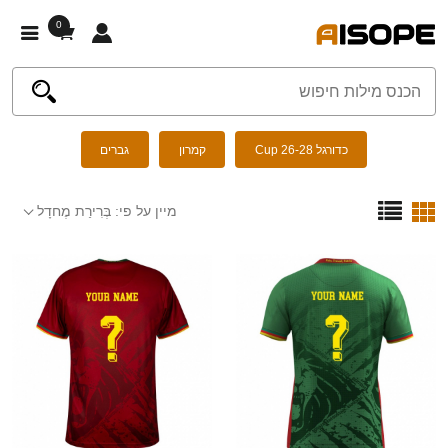
0
כדורגל Cup 26-28
קמרון
גברים
מיין על פי:
בְּרִירַת מֶחדָל