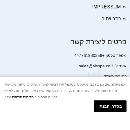
IMPRESSUM
כתב ויתור
פרטים ליצירת קשר
מספר טלפון:+447761980356
אימייל: sales@aisope.co.il
כתובת משרד:
41 Devonshire Street Ground Floor Office 1 London W1G 7AJ
אנו משתמשים גם בקובצי Cookie ובטכנולוגיות דומות למטרות פרסום וניתוח. אם אתה
מנווט באתר שלנו, אתה מסכים לעיבוד המידע המתאים באתר שלנו. תוכל למצוא
United Kingdom
פרטים נוספים ב
מדיניות פרטיות
שלנו.
+44 7410 2065017
בסדר, הבנתי
הודעת וואטסאפ באינטרנט