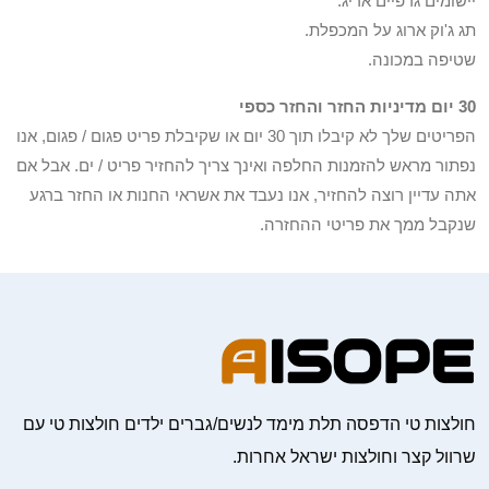
יישומים גרפיים אריג.
תג ג'וק ארוג על המכפלת.
שטיפה במכונה.
30 יום מדיניות החזר והחזר כספי
הפריטים שלך לא קיבלו תוך 30 יום או שקיבלת פריט פגום / פגום, אנו
נפתור מראש להזמנות החלפה ואינך צריך להחזיר פריט / ים. אבל אם
אתה עדיין רוצה להחזיר, אנו נעבד את אשראי החנות או החזר ברגע
שנקבל ממך את פריטי ההחזרה.
חולצות טי הדפסה תלת מימד לנשים/גברים ילדים חולצות טי עם
שרוול קצר וחולצות ישראל אחרות.