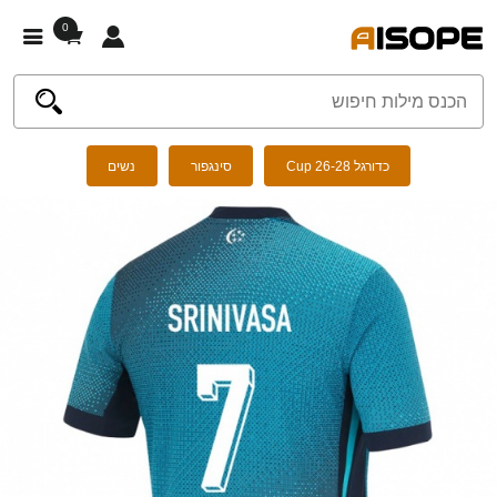
0
כדורגל Cup 26-28
סינגפור
נשים