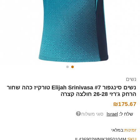
נשים
נשים סינגפור Elijah Srinivasa #7 טורקיז כהה שחור
הרחק ג'רזי 26-28 חולצה קצרה
₪175.67
שלח ל:
Israel
סוגי משלוח
זמינות:
במלאי
IL436902WNIK3850104M
SKU: