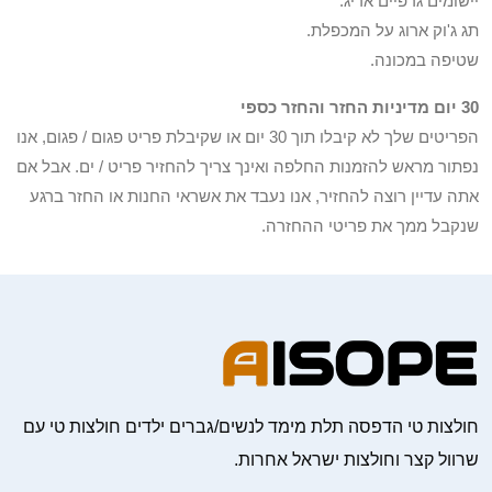
יישומים גרפיים אריג.
תג ג'וק ארוג על המכפלת.
שטיפה במכונה.
30 יום מדיניות החזר והחזר כספי
הפריטים שלך לא קיבלו תוך 30 יום או שקיבלת פריט פגום / פגום, אנו
נפתור מראש להזמנות החלפה ואינך צריך להחזיר פריט / ים. אבל אם
אתה עדיין רוצה להחזיר, אנו נעבד את אשראי החנות או החזר ברגע
שנקבל ממך את פריטי ההחזרה.
חולצות טי הדפסה תלת מימד לנשים/גברים ילדים חולצות טי עם
שרוול קצר וחולצות ישראל אחרות.