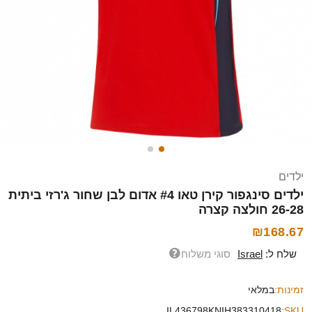
ילדים
ילדים סינגפור קירן טאו #4 אדום לבן שחור ג'רזי ביתית
26-28 חולצה קצרה
₪168.67
שלח ל:
Israel
סוגי משלוח
זמינות:
במלאי
IL436798KNIH383310418
SKU: