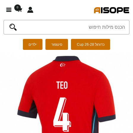
0
כדורגל Cup 26-28
סינגפור
ילדים